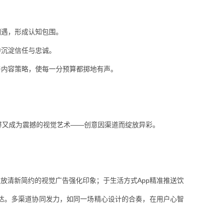
相遇，形成认知包围。
中沉淀信任与忠诚。
与内容策略，使每一分预算都掷地有声。
屏又成为震撼的视觉艺术——创意因渠道而绽放异彩。
放清新简约的视觉广告强化印象；于生活方式App精准推送饮
达。多渠道协同发力，如同一场精心设计的合奏，在用户心智