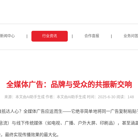
新闻中心
|
行业资讯
|
合作喜报
|
业务问
全媒体广告：品牌与受众的共振新交响
来源：本文由AI助手生成 作者：本文由AI助手生成 时间：2025-6-30 阅读：
148
准抵达人心？全媒体广告应运而生——它绝非简单地将同一广告复制粘贴
息流）与线下传统媒体（如电视、广播、户外大屏、印刷品），甚至涵
验，最终实现传播效果的最大化。