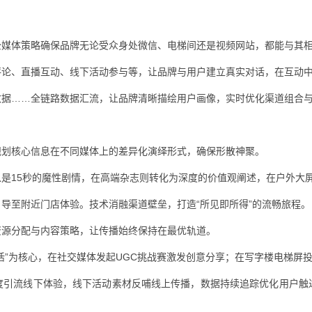
：
全媒体策略确保品牌无论受众身处微信、电梯间还是视频网站，都能与其
评论、直播互动、线下活动参与等，让品牌与用户建立真实对话，在互动
数据……全链路数据汇流，让品牌清晰描绘用户画像，实时优化渠道组合
规划核心信息在不同媒体上的差异化演绎形式，确保形散神聚。
是15秒的魔性剧情，在高端杂志则转化为深度的价值观阐述，在户外大
导至附近门店体验。技术消融渠道壁垒，打造“所见即所得”的流畅旅程。
资源分配与内容策略，让传播始终保持在最优轨道。
活”为核心，在社交媒体发起UGC挑战赛激发创意分享；在写字楼电梯屏投
度引流线下体验，线下活动素材反哺线上传播，数据持续追踪优化用户触