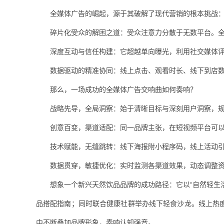
全媒体广告的崛起，源于其破解了现代营销的根本挑战
碎片化受众的解困之道：受众注意力分散于无数平台。
深度互动与信任构建：它超越单向曝光，利用社交媒体
数据驱动的精准协同：线上点击、观看时长、线下到店
那么，一场成功的全媒体广告交响曲如何奏响？
战略先导，全局洞察：始于清晰目标与深刻用户洞察，
创意百变，渠道适配：同一品牌主张，在短视频平台可以
技术赋能，无缝跳转：线下海报附小程序码，线上活动引
数据贯穿，敏捷优化：实时监测各渠道效果，动态调整
想象一个新兴天然饮品品牌的成功路径：它以“自然轻生
品搭配指南；同时联合健康社群举办线下轻食沙龙。线上热
中不断叠加品牌形象，奏响认知强音。