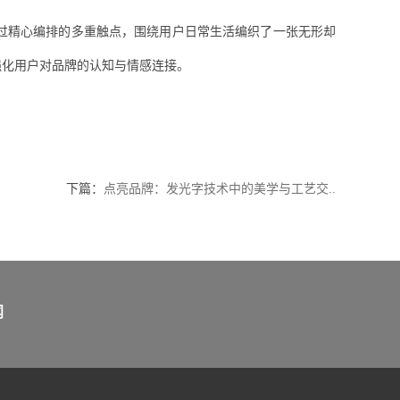
过精心编排的多重触点，围绕用户日常生活编织了一张无形却
强化用户对品牌的认知与情感连接。
下篇：
点亮品牌：发光字技术中的美学与工艺交..
闻