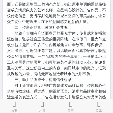
面，还是隧道墙面上的动态光影，都让原本单调的通勤路径
变成充满想象力的艺术长廊。这些精心设计的广告作品，不
仅传递信息，更潜移默化地提升城市空间的审美品位，让公
众在匆忙中邂逅美，在不经意间感受创意的力量。
二、传递正能量，激发社会共鸣
地铁广告拥有广泛而多元的受众群体，使其成为传播主
流价值、弘扬社会正能量的重要阵地。在节假日、重大节点
或公益主题日，许多广告内容聚焦奋斗者故事、环保倡议、
文明出行、心理健康等主题，以温暖画面和真挚语言，唤起
公众的情感共鸣。一句“你努力的样子真美”，一张描绘环卫
工人清晨劳作的照片，都可能在某个瞬间触动人心，传递尊
重与关怀。这些积极向上的内容，如同城市中的微光，汇聚
成温暖的力量，润物无声地塑造着城市的文明气质。
三、助力品牌成长，构建信任桥梁
对于企业而言，地铁广告是建立品牌认知、传递核心价
值的有效途径。通过统一的视觉语言、清晰的品牌主张和贴
近生活的表达方式，广告在潜移默化中增强公众对品牌的熟
悉度与好感度。尤其在强调品质、服务与社会责任的品牌传
播中，地铁广告以其高公信力和强覆盖力，帮助品牌与消费
首页
栏目
留言
联系